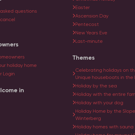
Easter
 asked questions
Ascension Day
 cancel
Pentecost
New Years Eve
Last-minute
owners
homeowners
Themes
our holiday home
Celebrating holidays on th
 Login
Unique houseboats in the
Holiday by the sea
lcome in
Holiday with the entire fam
Holiday with your dog
Holiday Home by the Slope 
Winterberg
Holiday homes with sauna