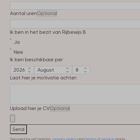
Aantal uren
Optional
Ik ben in het bezit van Rijbewijs B
Ja
Nee
Ik ben beschikbaar per
Laat hier je motivatie achter:
Upload hier je CV
Optional
Send
Secured by reCaptcha,
privacy policy
and
terms of service
apply.