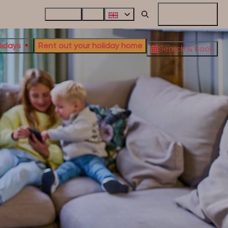
Contact
FAQ
My Reservation
lidays
Rent out your holiday home
Search & Book