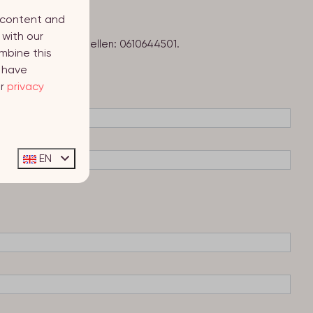
d content and
 with our
kun je Diana ook bellen: 0610644501.
mbine this
y have
ur
privacy
EN