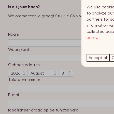
Is dit jouw baan?
We use cookie
to analyze our
We ontmoeten je graag! Stuur je CV voor 5 mei naar Dian
partners for s
information wi
collected base
Naam
policy
.
Woonplaats
Accept all
C
Geboortedatum
Telefoonnummer
E-mail
Ik solliciteer graag op de functie van: