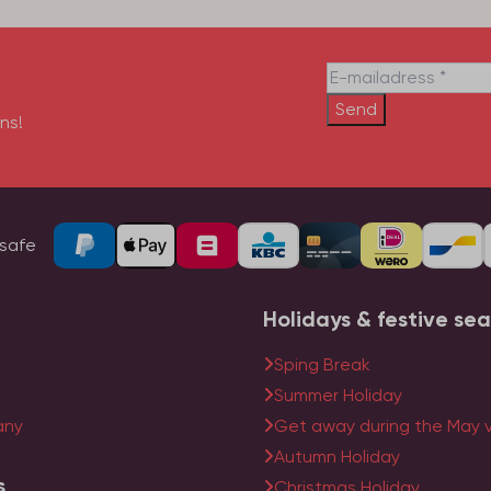
Send
ns!
safe
Holidays & festive se
Sping Break
Summer Holiday
any
Get away during the May 
Autumn Holiday
s
Christmas Holiday