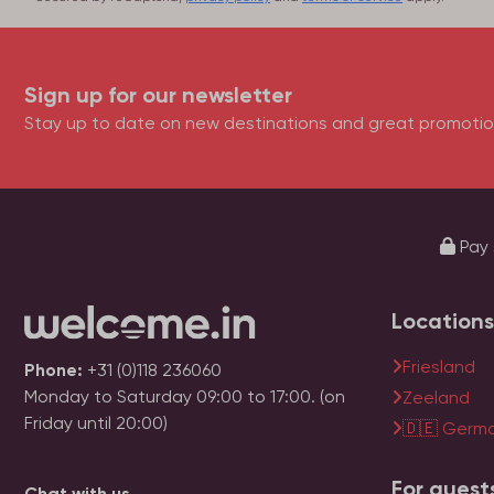
Sign up for our newsletter
Stay up to date on new destinations and great promotio
Pay 
Locations
Friesland
Phone:
+31 (0)118 236060
Monday to Saturday 09:00 to 17:00. (on
Zeeland
Friday until 20:00)
🇩🇪 Germ
For guest
Chat with us