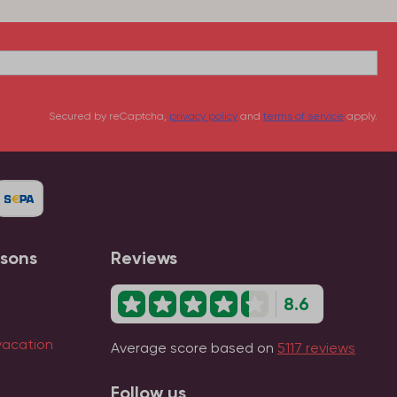
Secured by reCaptcha,
privacy policy
and
terms of service
apply.
asons
Reviews
8.6
vacation
Average score based on
5117 reviews
Follow us