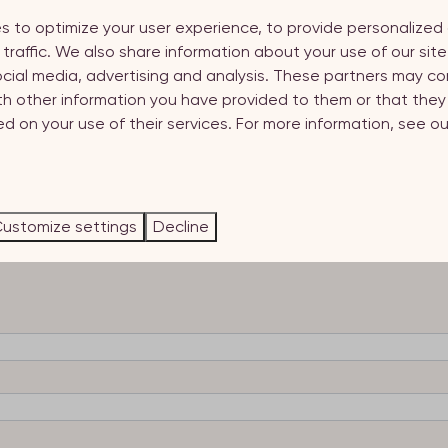
s to optimize your user experience, to provide personalize
 traffic. We also share information about your use of our site
a Blom, manager frontoffice:
diana@welcome.in
. Voor vragen 
ocial media, advertising and analysis. These partners may co
th other information you have provided to them or that the
d on your use of their services. For more information, see o
ustomize settings
Decline