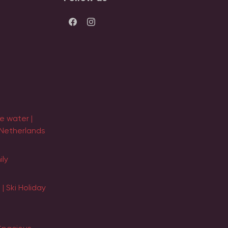
e water |
 Netherlands
ily
| Ski Holiday