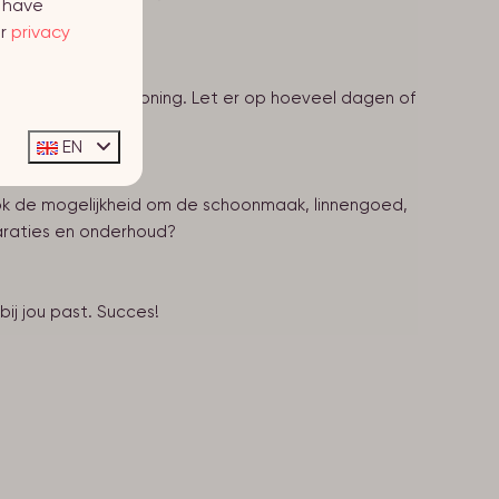
y have
ur
privacy
t van je vakantiewoning. Let er op hoeveel dagen of
EN
 ook de mogelijkheid om de schoonmaak, linnengoed,
paraties en onderhoud?
bij jou past. Succes!