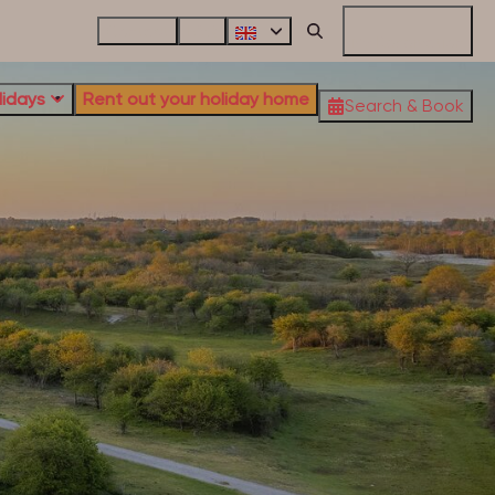
Contact
FAQ
My Reservation
lidays
Rent out your holiday home
Search & Book