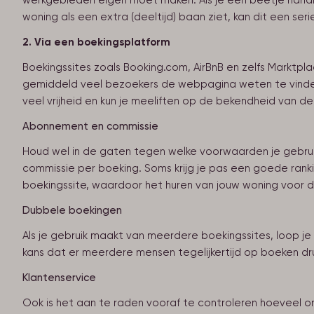
werkgebieden eigen moet maken. Als je een beetje handig
woning als een extra (deeltijd) baan ziet, kan dit een serie
2. Via een boekingsplatform
Boekingssites zoals Booking.com, AirBnB en zelfs Marktpla
gemiddeld veel bezoekers de webpagina weten te vinden. 
veel vrijheid en kun je meeliften op de bekendheid van d
Abonnement en commissie
Houd wel in de gaten tegen welke voorwaarden je gebrui
commissie per boeking. Soms krijg je pas een goede ranki
boekingssite, waardoor het huren van jouw woning voor 
Dubbele boekingen
Als je gebruik maakt van meerdere boekingssites, loop j
kans dat er meerdere mensen tegelijkertijd op boeken dr
Klantenservice
Ook is het aan te raden vooraf te controleren hoeveel ond