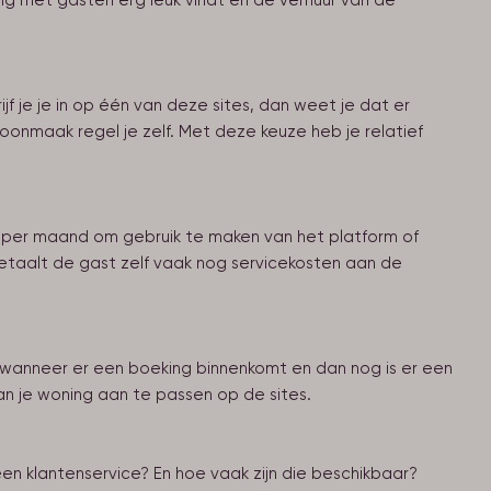
ng met gasten erg leuk vindt en de verhuur van de
f je je in op één van deze sites, dan weet je dat er
onmaak regel je zelf. Met deze keuze heb je relatief
 per maand om gebruik te maken van het platform of
betaalt de gast zelf vaak nog servicekosten aan de
 wanneer er een boeking binnenkomt en dan nog is er een
an je woning aan te passen op de sites.
een klantenservice? En hoe vaak zijn die beschikbaar?