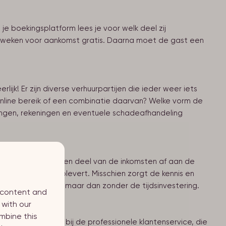
e boekingsplatform lees je voor welk deel zij
ee weken voor aankomst gratis. Daarna moet de gast een
ijk! Er zijn diverse verhuurpartijen die ieder weer iets
online bereik of een combinatie daarvan? Welke vorm de
alingen, rekeningen en eventuele schadeafhandeling
st, draag je dus een deel van de inkomsten af aan de
n naar wat het oplevert. Misschien zorgt de kennis en
k zelf zou doen - maar dan zonder de tijdsinvestering.
d content and
 with our
mbine this
s kunnen terecht bij de professionele klantenservice, die