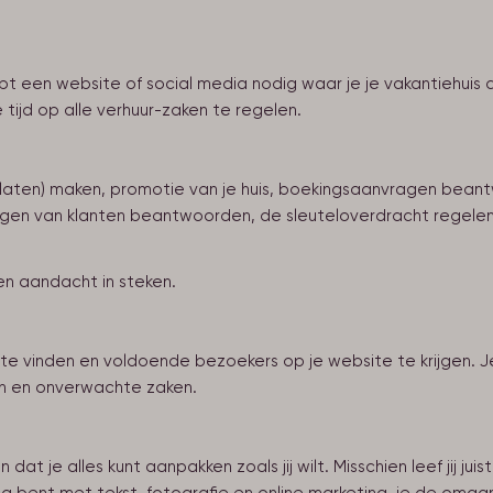
 hebt een website of social media nodig waar je je vakantiehu
 tijd op alle verhuur-zaken te regelen.
is (laten) maken, promotie van je huis, boekingsaanvragen bean
ragen van klanten beantwoorden, de sleuteloverdracht regele
d en aandacht in steken.
 te vinden en voldoende bezoekers op je website te krijgen. 
gen en onverwachte zaken.
at je alles kunt aanpakken zoals jij wilt. Misschien leef jij juis