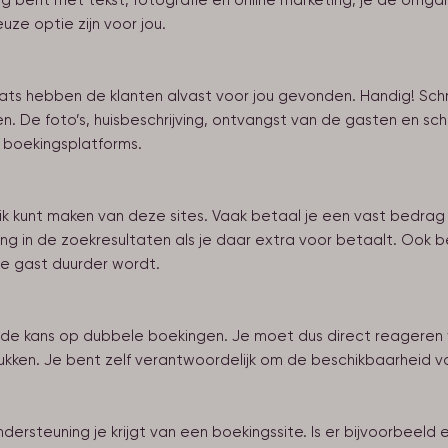
 bent met tekst, fotografie en online marketing, je de omga
uze optie zijn voor jou.
ats hebben de klanten alvast voor jou gevonden. Handig! Schrij
De foto’s, huisbeschrijving, ontvangst van de gasten en scho
e boekingsplatforms.
k kunt maken van deze sites. Vaak betaal je een vast bedrag
ng in de zoekresultaten als je daar extra voor betaalt. Ook 
de gast duurder wordt.
e de kans op dubbele boekingen. Je moet dus direct reageren
ukken. Je bent zelf verantwoordelijk om de beschikbaarheid v
ersteuning je krijgt van een boekingssite. Is er bijvoorbeeld 