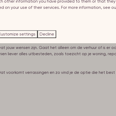
th other information you have provided to them or that the
d on your use of their services. For more information, see o
 staan ook de geblokkeerde weken waarin je zelf gebruik maak
het hoogseizoen mogelijk is.
ustomize settings
Decline
wat jouw wensen zijn. Gaat het alleen om de verhuur of is er
hien liever alles uitbesteden, zoals toezicht op je woning, re
Dat voorkomt verrassingen en zo vind je de optie die het best 