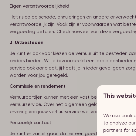
Eigen verantwoordelijkheid
Het risico op schade, annuleringen en andere onverwachte
verantwoordelijk zijn. Vaak zijn er voorwaarden wat bet
vergoeding betalen. Check hoeveel van deze vergoeding 
3. Uitbesteden
Je kunt er ook voor kiezen de verhuur uit te besteden aan 
anders bieden. Wil je bijvoorbeeld een lokale aanbieder
service ook aanbiedt, jij hoeft je in ieder geval geen z
worden voor jou geregeld.
Commissie en rendement
This websit
Verhuurpartijen kunnen met een vast bedrag per maand of
verhuurservice. Over het algemeen geldt: hoe meer je uit
ervaring van jouw verhuurservice wel voor meer boekingen
We use cookie
to analyze our
Persoonlijk contact
partners for s
Je kunt er vanuit gaan dat er een goede ondersteuning van